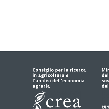
Consiglio per la ricerca
Mi
in agricoltura e
del
l’analisi dell’economia
sov
agraria
del