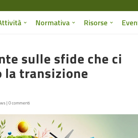
Attività
Normativa
Risorse
Even
e sulle sfide che ci
 la transizione
ews
|
0 commenti