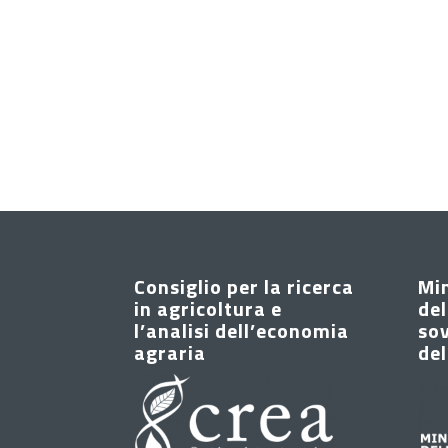
Consiglio per la ricerca
Mi
in agricoltura e
del
l’analisi dell’economia
sov
agraria
del