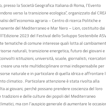
o, presso la Società Geografica Italiana di Roma, l’Evento
endono verso la transizione ecologica”, organizzato dal CRE
analisi dell’economia agraria – Centro di ricerca Politiche e
nente del Mediterraneo e Mar Nero – Lion, costituito dai
ll’Edizione 2023 del Festival dello Sviluppo Sostenibile ASV
ate tematiche di comune interesse quali lotta al cambiamen
 risorse naturali, transizione energetica, futuro dei giovani e
oinvolti istituzioni, università, scuole, giornalisti, ricercatori
 a creare una rete multidisciplinare ormai indispensabile per
sorse naturale e in particolare di quella idrica e affrontare 
o climatico . Particolare attenzione è stata rivolta alla
lta ai giovani, perché possano prendere coscienza del loro
e tradizioni e delle culture dei popoli del Mediterraneo
climatici, ma con l’auspicio generale di aumentare le occasion