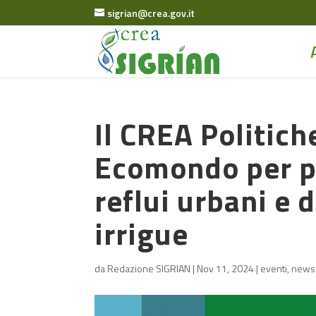
sigrian@crea.gov.it
Il CREA Politic
Ecomondo per pa
reflui urbani e d
irrigue
da
Redazione SIGRIAN
|
Nov 11, 2024
|
eventi
,
news