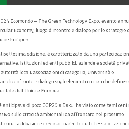
e 2024 Ecomondo – The Green Technology Expo, evento annu
rcular Economy, luogo d’incontro e dialogo per le strategie d
nione Europea.
tisettesima edizione, è caratterizzato da una partecipazio
rnative, istituzioni ed enti pubblici, aziende e società priva
autorità locali, associazioni di categoria, Università e
zio di confronto e dialogo sugli elementi cruciali che definis
bientale dell’Unione Europea.
 anticipava di poco COP29 a Baku, ha visto come temi centr
ttivo sulle criticità ambientali da affrontare nel prossimo
ta una suddivisione in 6 macroaree tematiche: valorizzazio