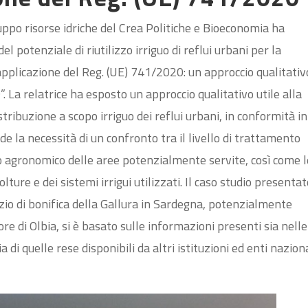
ppo risorse idriche del Crea Politiche e Bioeconomia ha
l potenziale di riutilizzo irriguo di reflui urbani per la
 applicazione del Reg. (UE) 741/2020: un approccio qualitativ
 La relatrice ha esposto un approccio qualitativo utile alla
stribuzione a scopo irriguo dei reflui urbani, in conformità in
 la necessità di un confronto tra il livello di trattamento
o agronomico delle aree potenzialmente servite, così come l
olture e dei sistemi irrigui utilizzati. Il caso studio presenta
orzio di bonifica della Gallura in Sardegna, potenzialmente
ore di Olbia, si è basato sulle informazioni presenti sia nelle
i quelle rese disponibili da altri istituzioni ed enti naziona