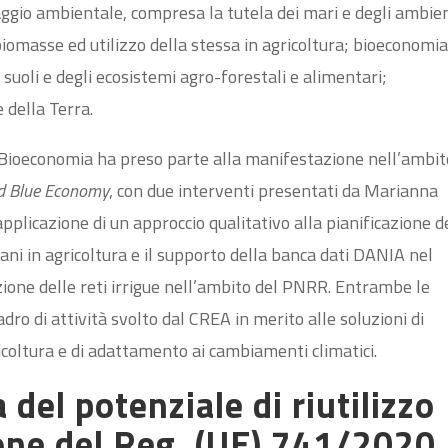
oraggio ambientale, compresa la tutela dei mari e degli ambie
biomasse ed utilizzo della stessa in agricoltura; bioeconomi
 suoli e degli ecosistemi agro-forestali e alimentari;
della Terra.
e Bioeconomia ha preso parte alla manifestazione nell’ambit
d Blue Economy
, con due interventi presentati da Marianna
pplicazione di un approccio qualitativo alla pianificazione d
rbani in agricoltura e il supporto della banca dati DANIA nel
zione delle reti irrigue nell’ambito del PNRR. Entrambe le
dro di attività svolto dal CREA in merito alle soluzioni di
icoltura e di adattamento ai cambiamenti climatici.
 del potenziale di riutilizzo
ione del Reg. (UE) 741/2020